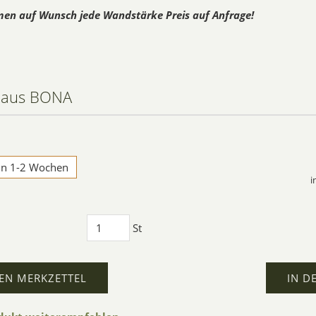
en auf Wunsch jede Wandstärke Preis auf Anfrage!
haus BONA
 in 1-2 Wochen
i
St
EN MERKZETTEL
IN D